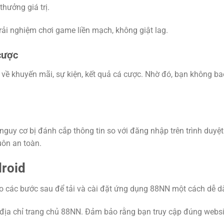
hưởng giá trị.
rải nghiệm chơi game liền mạch, không giật lag.
cược
 về khuyến mãi, sự kiện, kết quả cá cược. Nhờ đó, bạn không ba
uy cơ bị đánh cắp thông tin so với đăng nhập trên trình duyệt
uôn an toàn.
roid
eo các bước sau để tải và cài đặt ứng dụng 88NN một cách dễ d
p địa chỉ trang chủ 88NN. Đảm bảo rằng bạn truy cập đúng websi