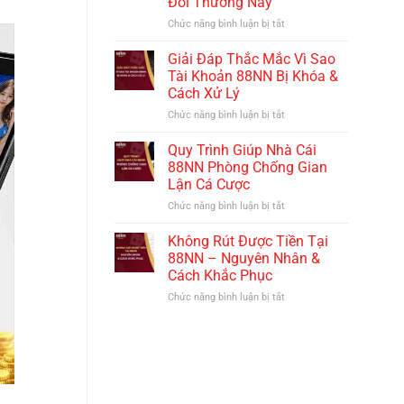
Đổi Thưởng Này
Sảnh
Lệ
Chức năng bình luận bị tắt
ở
Game
Cược
88NN
Cá
Hấp
Lừa
Cược
Giải Đáp Thắc Mắc Vì Sao
Dẫn
Đảo
Đổi
Tài Khoản 88NN Bị Khóa &
Có
Thưởng
Cách Xử Lý
Thật
Hấp
Chức năng bình luận bị tắt
ở
Không?
Dẫn
Giải
Sự
Nhất
Đáp
Thật
Quy Trình Giúp Nhà Cái
2025
Thắc
Về
88NN Phòng Chống Gian
Mắc
Nhà
Lận Cá Cược
Vì
Cái
Chức năng bình luận bị tắt
ở
Sao
Đổi
Quy
Tài
Thưởng
Trình
Khoản
Không Rút Được Tiền Tại
Này
Giúp
88NN
88NN – Nguyên Nhân &
Nhà
Bị
Cách Khắc Phục
Cái
Khóa
Chức năng bình luận bị tắt
ở
88NN
&
Không
Phòng
Cách
Rút
Chống
Xử
Được
Gian
Lý
Tiền
Lận
Tại
Cá
88NN
Cược