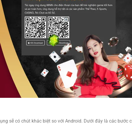
ng sẽ có chút khác biệt so với Android. Dưới đây là các bước ch