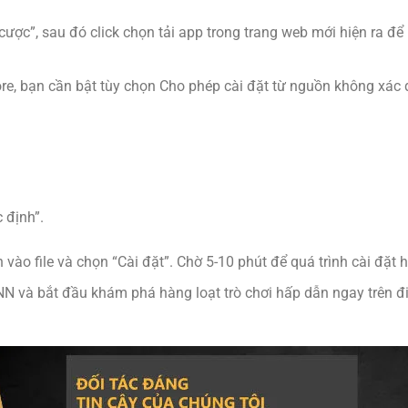
ược”, sau đó click chọn tải app trong trang web mới hiện ra để l
re, bạn cần bật tùy chọn Cho phép cài đặt từ nguồn không xác 
 định”.
 vào file và chọn “Cài đặt”. Chờ 5-10 phút để quá trình cài đặt h
 và bắt đầu khám phá hàng loạt trò chơi hấp dẫn ngay trên đi