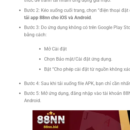
thức để tránh tải nhầm ứng dụng giả mạo.
Bước 2: Kéo xuống cuối trang, chọn “điện thoại đặt c
tải app 88nn cho iOS và Android
.
Bước 3: Do ứng dụng không có trên Google Play Sto
bằng cách:
Mở Cài đặt
Chọn Bảo mật/Cài đặt ứng dụng.
Bật “Cho phép cài đặt từ nguồn không xác
Bước 4: Sau khi tải xuống file APK, bạn chỉ cần nhấn
Bước 5: Mở ứng dụng, đăng nhập vào tài khoản 88NN
Android.