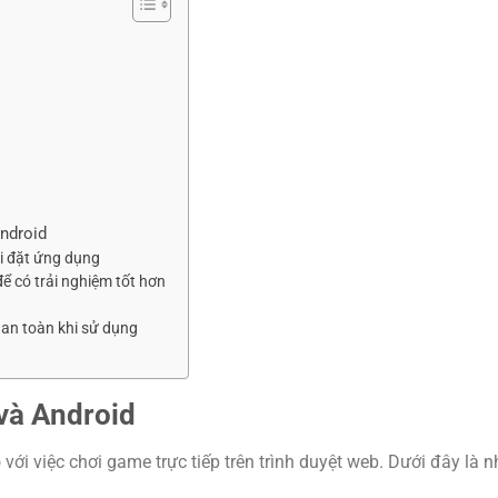
Android
ài đặt ứng dụng
ể có trải nghiệm tốt hơn
 an toàn khi sử dụng
 và Android
ới việc chơi game trực tiếp trên trình duyệt web. Dưới đây là n