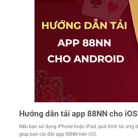
Hướng dẫn tải app 88NN cho iOS
Nếu bạn sử dụng iPhone hoặc iPad, quá trình tải ứng dụ
giúp bạn cài đặt app 88NN trên iOS.