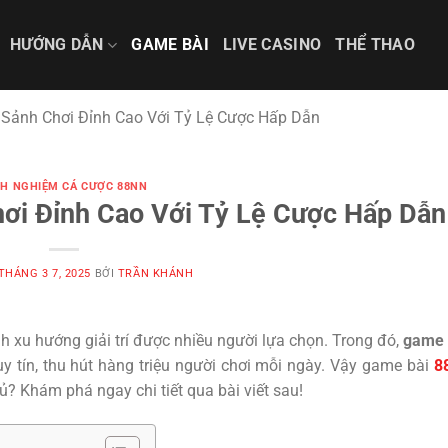
HƯỚNG DẪN
GAME BÀI
LIVE CASINO
THỂ THAO
Sảnh Chơi Đỉnh Cao Với Tỷ Lệ Cược Hấp Dẫn
NH NGHIỆM CÁ CƯỢC 88NN
ơi Đỉnh Cao Với Tỷ Lệ Cược Hấp Dẫn
THÁNG 3 7, 2025
BỞI
TRẦN KHÁNH
h xu hướng giải trí được nhiều người lựa chọn. Trong đó,
game 
uy tín, thu hút hàng triệu người chơi mỗi ngày. Vậy game bài
8
ủ? Khám phá ngay chi tiết qua bài viết sau!