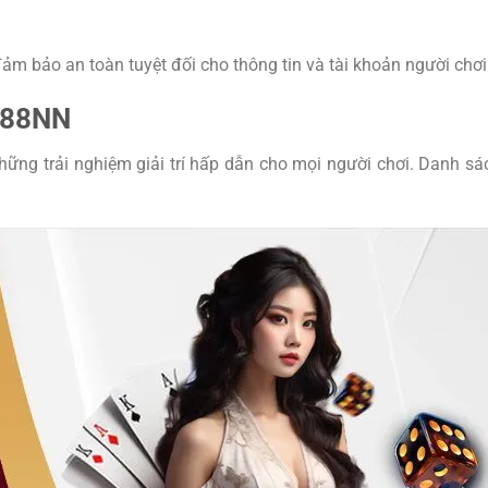
m bảo an toàn tuyệt đối cho thông tin và tài khoản người chơi
i 88NN
g trải nghiệm giải trí hấp dẫn cho mọi người chơi. Danh sác