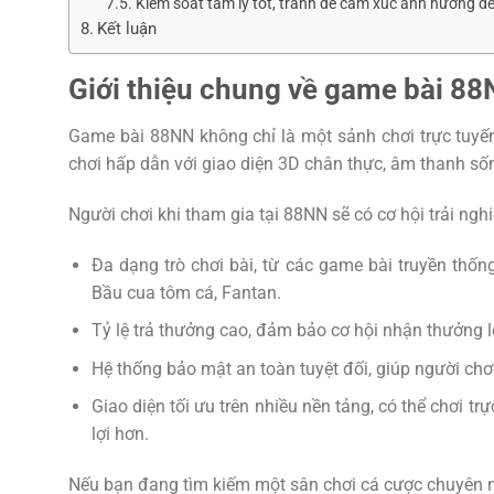
Kiểm soát tâm lý tốt, tránh để cảm xúc ảnh hưởng đ
Kết luận
Giới thiệu chung về game bài 8
Game bài 88NN không chỉ là một sảnh chơi trực tuyến 
chơi hấp dẫn với giao diện 3D chân thực, âm thanh số
Người chơi khi tham gia tại 88NN sẽ có cơ hội trải ngh
Đa dạng trò chơi bài, từ các game bài truyền thốn
Bầu cua tôm cá, Fantan.
Tỷ lệ trả thưởng cao, đảm bảo cơ hội nhận thưởng l
Hệ thống bảo mật an toàn tuyệt đối, giúp người chơ
Giao diện tối ưu trên nhiều nền tảng, có thể chơi tr
lợi hơn.
Nếu bạn đang tìm kiếm một sân chơi cá cược chuyên n