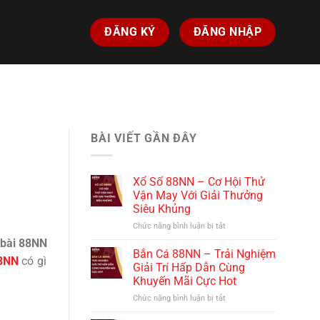
ĐĂNG KÝ
ĐĂNG NHẬP
BÀI VIẾT GẦN ĐÂY
Xổ Số 88NN – Cơ Hội Thử
Vận May Với Giải Thưởng
Siêu Khủng
Chức năng bình luận bị tắt
ở
Xổ
bài 88NN
Số
Bắn Cá 88NN – Trải Nghiệm
8NN
có gì
88NN
Giải Trí Hấp Dẫn Cùng
–
Khuyến Mãi Cực Hot
Cơ
Chức năng bình luận bị tắt
ở
Hội
Bắn
Thử