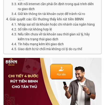
Kết nối internet cần phải ổn định trong quá trình diễn
ra giao dịch
Giữ kín thông tin tài khoản cược để tránh rủi ro
Giải quyết các lỗi thường thấy khi rút tiền 88NN
Nhập sai số tài khoản hoặc chi nhánh của ngân hàng
Số tiền rút không hợp lệ
Nếu tiền chưa về tài khoản sau thời gian xử lý, hãy
kiểm tra trạng thái giao dịch
Tín hiệu mạng kém khi giao dịch
Giao dịch bị từ chối mà không có lý do cụ thể