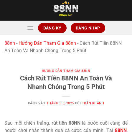
Bỏ
qua
nội
dung
ĐĂNG KÝ
ĐĂNG NHẬP
88nn
-
Hướng Dẫn Tham Gia 88nn
-
Cách Rút Tiền 88NN
An Toàn Và Nhanh Chóng Trong 5 Phút
HƯỚNG DẪN THAM GIA 88NN
Cách Rút Tiền 88NN An Toàn Và
Nhanh Chóng Trong 5 Phút
ĐĂNG VÀO
THÁNG 3 5, 2025
BỞI
TRẦN KHÁNH
Sau mỗi chiến thắng,
rút tiền 88NN
là bước cuối cùng để
người chơi nhận thành quả cá cược của mình. Tại
88NN
,