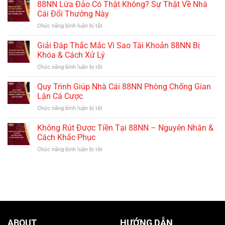
Hũ
88NN Lừa Đảo Có Thật Không? Sự Thật Về Nhà
Đỉnh
Đầu
88NN
Cao
Cái Đổi Thưởng Này
–
Với
Chức năng bình luận bị tắt
ở
Sảnh
Tỷ
88NN
Game
Lệ
Lừa
Giải Đáp Thắc Mắc Vì Sao Tài Khoản 88NN Bị
Cá
Cược
Đảo
Cược
Khóa & Cách Xử Lý
Hấp
Có
Đổi
Dẫn
Chức năng bình luận bị tắt
ở
Thật
Thưởng
Giải
Không?
Hấp
Đáp
Quy Trình Giúp Nhà Cái 88NN Phòng Chống Gian
Sự
Dẫn
Thắc
Thật
Lận Cá Cược
Nhất
Mắc
Về
2025
Chức năng bình luận bị tắt
ở
Vì
Nhà
Quy
Sao
Cái
Trình
Không Rút Được Tiền Tại 88NN – Nguyên Nhân &
Tài
Đổi
Giúp
Khoản
Cách Khắc Phục
Thưởng
Nhà
88NN
Này
Chức năng bình luận bị tắt
ở
Cái
Bị
Không
88NN
Khóa
Rút
Phòng
&
Được
Chống
Cách
Tiền
Gian
Xử
Tại
Lận
Lý
88NN
Cá
–
Cược
Nguyên
ABOUT
HƯỚNG DẪN