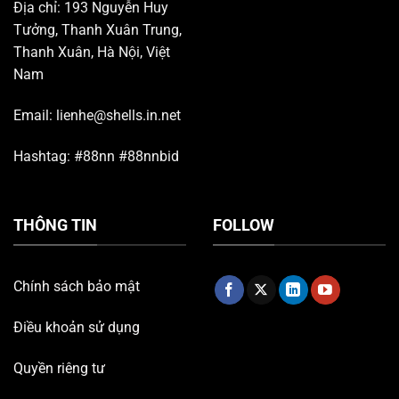
Địa chỉ: 193 Nguyễn Huy
Tưởng, Thanh Xuân Trung,
Thanh Xuân, Hà Nội, Việt
Nam
Email:
lienhe@shells.in.net
Hashtag: #88nn #88nnbid
THÔNG TIN
FOLLOW
Chính sách bảo mật
Điều khoản sử dụng
Quyền riêng tư