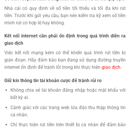
Nhà cái có quy định về số tiền tối thiểu và tối đa khi rút
tiền. Trước khi gửi yêu cầu, bạn nên kiểm tra kỹ xem số tiền
mình rút có hợp lệ hay không.
Kết nối internet cần phải ổn định trong quá trình diễn ra
giao dịch
Việc kết nối mạng kém có thể khiến quá trình rút tiền bị
gián đoạn. Hãy đảm bảo bạn đang sử dụng đường truyền
internet ổn định để tránh lỗi trong khi thực hiện
giao dịch
.
Giữ kín thông tin tài khoản cược để tránh rủi ro
Không chia sẻ tài khoản đăng nhập hoặc mật khẩu với
bất kỳ ai.
Cảnh giác với các trang web lừa đảo thu thập thông tin
cá nhân.
Chỉ thực hiện rút tiền trên thiết bị cá nhân để đảm bảo