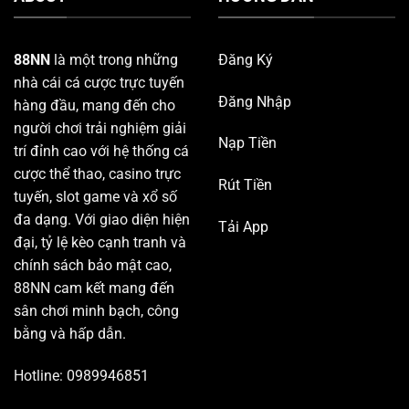
Nhân
&
Cách
Khắc
88NN
là một trong những
Đăng Ký
Phục
nhà cái cá cược trực tuyến
Đăng Nhập
hàng đầu, mang đến cho
người chơi trải nghiệm giải
Nạp Tiền
trí đỉnh cao với hệ thống cá
cược thể thao, casino trực
Rút Tiền
tuyến, slot game và xổ số
đa dạng. Với giao diện hiện
Tải App
đại, tỷ lệ kèo cạnh tranh và
chính sách bảo mật cao,
88NN cam kết mang đến
sân chơi minh bạch, công
bằng và hấp dẫn.
Hotline: 0989946851