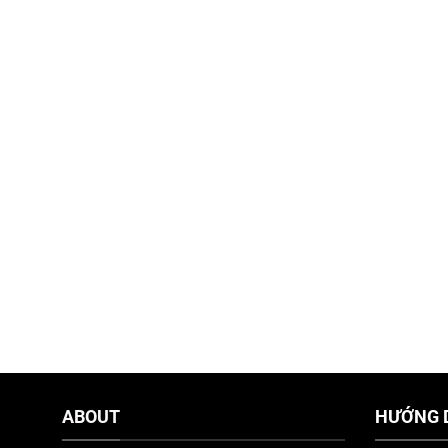
ABOUT
HƯỚNG 