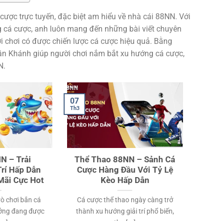
cược trực tuyến, đặc biệt am hiểu về nhà cái 88NN. Với
g cá cược, anh luôn mang đến những bài viết chuyên
i chơi có được chiến lược cá cược hiệu quả. Bằng
Trần Khánh giúp người chơi nắm bắt xu hướng cá cược,
N.
07
Th3
N – Trải
Thể Thao 88NN – Sảnh Cá
Trí Hấp Dẫn
Cược Hàng Đầu Với Tỷ Lệ
Mãi Cực Hot
Kèo Hấp Dẫn
rò chơi bắn cá
Cá cược thể thao ngày càng trở
ưởng đang được
thành xu hướng giải trí phổ biến,