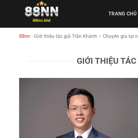
Bỏ
qua
TRANG CHỦ
nội
dung
88nn
-
Giới thiệu tác giả Trần Khánh – Chuyên gia tại
GIỚI THIỆU TÁ