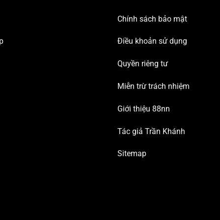
Chính sách bảo mật
p
Điều khoản sử dụng
Quyền riêng tư
Miễn trừ trách nhiệm
Giới thiệu 88nn
Tác giả Trần Khánh
Sitemap