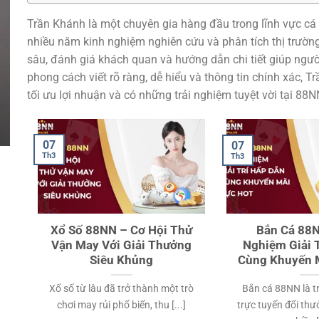
Trần Khánh là một chuyên gia hàng đầu trong lĩnh vực cá 
nhiều năm kinh nghiệm nghiên cứu và phân tích thị trườn
sâu, đánh giá khách quan và hướng dẫn chi tiết giúp ngườ
phong cách viết rõ ràng, dễ hiểu và thông tin chính xác, 
tối ưu lợi nhuận và có những trải nghiệm tuyệt vời tại 88N
07
07
Th3
Th3
Xổ Số 88NN – Cơ Hội Thử
Bắn Cá 88N
Vận May Với Giải Thưởng
Nghiệm Giải 
Siêu Khủng
Cùng Khuyến 
Xổ số từ lâu đã trở thành một trò
Bắn cá 88NN là t
chơi may rủi phổ biến, thu [...]
trực tuyến đổi th