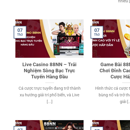
nhiều [
07
07
Th3
Th3
Live Casino 88NN – Trải
Game Bài 88
Nghiệm Sòng Bạc Trực
Chơi Đỉnh Ca
Tuyến Hàng Đầu
Cược Hấ
Cá cược trực tuyến đang trở thành
Hình thức cá cược 
xu hướng giải trí phổ biến, và Live
bùng nổ và trở t
[...]
giải [.