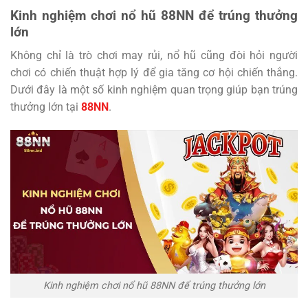
Kinh nghiệm chơi nổ hũ 88NN để trúng thưởng
lớn
Không chỉ là trò chơi may rủi, nổ hũ cũng đòi hỏi người
chơi có chiến thuật hợp lý để gia tăng cơ hội chiến thắng.
Dưới đây là một số kinh nghiệm quan trọng giúp bạn trúng
thưởng lớn tại
88NN
.
Kinh nghiệm chơi nổ hũ 88NN để trúng thưởng lớn