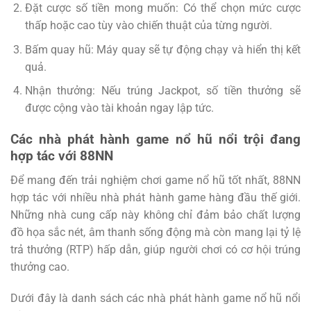
Đặt cược số tiền mong muốn: Có thể chọn mức cược
thấp hoặc cao tùy vào chiến thuật của từng người.
Bấm quay hũ: Máy quay sẽ tự động chạy và hiển thị kết
quả.
Nhận thưởng: Nếu trúng Jackpot, số tiền thưởng sẽ
được cộng vào tài khoản ngay lập tức.
Các nhà phát hành game nổ hũ nổi trội đang
hợp tác với 88NN
Để mang đến trải nghiệm chơi game nổ hũ tốt nhất, 88NN
hợp tác với nhiều nhà phát hành game hàng đầu thế giới.
Những nhà cung cấp này không chỉ đảm bảo chất lượng
đồ họa sắc nét, âm thanh sống động mà còn mang lại tỷ lệ
trả thưởng (RTP) hấp dẫn, giúp người chơi có cơ hội trúng
thưởng cao.
Dưới đây là danh sách các nhà phát hành game nổ hũ nổi