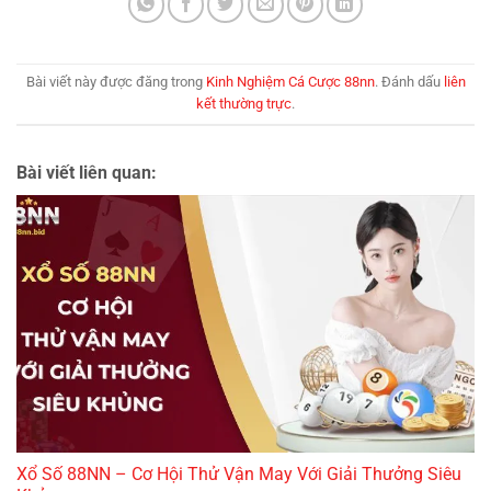
Bài viết này được đăng trong
Kinh Nghiệm Cá Cược 88nn
. Đánh dấu
liên
kết thường trực
.
Bài viết liên quan:
Xổ Số 88NN – Cơ Hội Thử Vận May Với Giải Thưởng Siêu