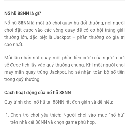
Nổ hũ 88NN là gì?
Nổ hũ
88NN
là một trò chơi quay hũ đổi thưởng, nơi người
chơi đặt cược vào các vòng quay để có cơ hội trúng giải
thưởng lớn, đặc biệt là Jackpot – phần thưởng có giá trị
cao nhất.
Mỗi lần nhấn nút quay, một phần tiền cược của người chơi
sẽ được tích lũy vào quỹ thưởng chung. Khi một người chơi
may mắn quay trúng Jackpot, họ sẽ nhận toàn bộ số tiền
trong quỹ thưởng.
Cách hoạt động của nổ hũ 88NN
Quy trình chơi nổ hũ tại 88NN rất đơn giản và dễ hiểu:
Chọn trò chơi yêu thích: Người chơi vào mục “nổ hũ”
trên nhà cái 88NN và chọn game phù hợp.