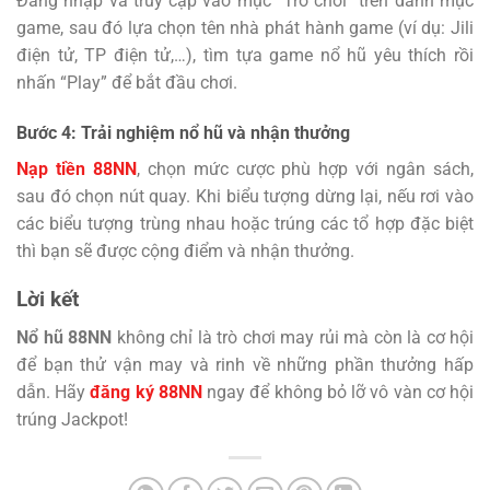
Đăng nhập và truy cập vào mục “Trò chơi” trên danh mục
game, sau đó lựa chọn tên nhà phát hành game (ví dụ: Jili
điện tử, TP điện tử,…), tìm tựa game nổ hũ yêu thích rồi
nhấn “Play” để bắt đầu chơi.
Bước 4: Trải nghiệm nổ hũ và nhận thưởng
Nạp tiền 88NN
, chọn mức cược phù hợp với ngân sách,
sau đó chọn nút quay. Khi biểu tượng dừng lại, nếu rơi vào
các biểu tượng trùng nhau hoặc trúng các tổ hợp đặc biệt
thì bạn sẽ được cộng điểm và nhận thưởng.
Lời kết
Nổ hũ 88NN
không chỉ là trò chơi may rủi mà còn là cơ hội
để bạn thử vận may và rinh về những phần thưởng hấp
dẫn. Hãy
đăng ký 88NN
ngay để không bỏ lỡ vô vàn cơ hội
trúng Jackpot!