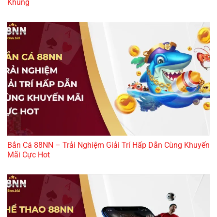
Khủng
Bắn Cá 88NN – Trải Nghiệm Giải Trí Hấp Dẫn Cùng Khuyến
Mãi Cực Hot