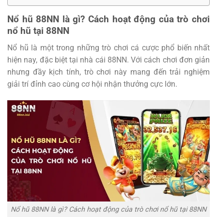
Nổ hũ 88NN là gì? Cách hoạt động của trò chơi
nổ hũ tại 88NN
Nổ hũ là một trong những trò chơi cá cược phổ biến nhất
hiện nay, đặc biệt tại nhà cái 88NN. Với cách chơi đơn giản
nhưng đầy kịch tính, trò chơi này mang đến trải nghiệm
giải trí đỉnh cao cùng cơ hội nhận thưởng cực lớn.
Nổ hũ 88NN là gì? Cách hoạt động của trò chơi nổ hũ tại 88NN