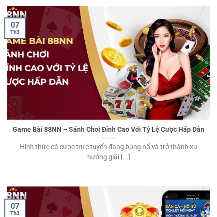
07
Th3
Game Bài 88NN – Sảnh Chơi Đỉnh Cao Với Tỷ Lệ Cược Hấp Dẫn
Hình thức cá cược trực tuyến đang bùng nổ và trở thành xu
hướng giải [...]
07
Th3