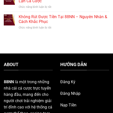
Lận Cá Cược
Nhất
Mắc
Về
2025
Chức năng bình luận bị tắt
ở
Vì
Nhà
Quy
Sao
Cái
Trình
Không Rút Được Tiền Tại 88NN – Nguyên Nhân &
Tài
Đổi
Giúp
Khoản
Cách Khắc Phục
Thưởng
Nhà
88NN
Này
Chức năng bình luận bị tắt
ở
Cái
Bị
Không
88NN
Khóa
Rút
Phòng
&
Được
Chống
Cách
Tiền
Gian
Xử
Tại
Lận
Lý
88NN
Cá
–
Cược
Nguyên
ABOUT
HƯỚNG DẪN
Nhân
&
Cách
Khắc
88NN
là một trong những
Đăng Ký
Phục
nhà cái cá cược trực tuyến
Đăng Nhập
hàng đầu, mang đến cho
người chơi trải nghiệm giải
Nạp Tiền
trí đỉnh cao với hệ thống cá